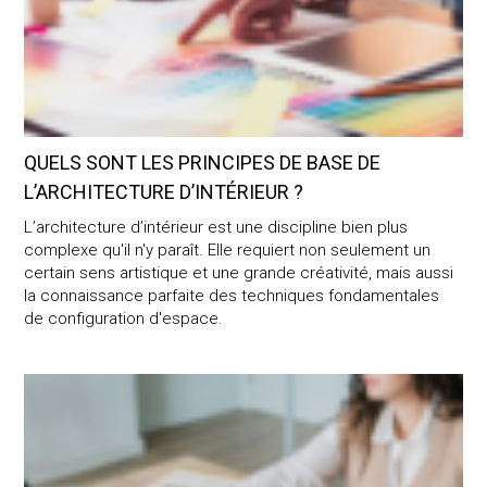
OF TOMORROW
ARCHITECTE D’INTÉRIEUR – TOUT
SAVOIR
QUELS SONT LES PRINCIPES DE BASE DE
RÉALISATIONS
L’ARCHITECTURE D’INTÉRIEUR ?
L’architecture d’intérieur est une discipline bien plus
SERVICES
complexe qu'il n'y paraît. Elle requiert non seulement un
certain sens artistique et une grande créativité, mais aussi
FONCTIONNEMENT
la connaissance parfaite des techniques fondamentales
de configuration d'espace.
À PROPOS
Architecte, architecte d’intérieur et décorateur d’intérieur : que
CONTACT