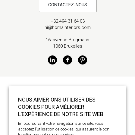
CONTACTEZ-NOUS
+32 494 31 64 03
hi@homainteriors.com
16, avenue Brugmann
1060 Bruxelles
ARCHITECTE D’INTÉRIEUR – TOUT SAVOIR
NOUS AIMERIONS UTILISER DES
RÉALISATIONS
COOKIES POUR AMÉLIORER
SERVICES
L’EXPÉRIENCE DE NOTRE SITE WEB.
FONCTIONNEMENT
En poursuivant votre navigation sur ce site, vous
À PROPOS
acceptez l'utilisation de cookies, qui assurent le bon
fonctionnement de nos services.