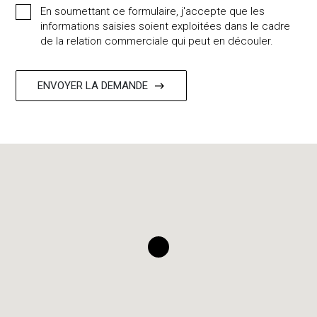
En soumettant ce formulaire, j'accepte que les
informations saisies soient exploitées dans le cadre
de la relation commerciale qui peut en découler.
UPGRADING SPACES
ENVOYER LA DEMANDE
BY DESIGNING THE INTERIOR
OF TOMORROW
ARCHITECTE D’INTÉRIEUR – TOUT
SAVOIR
RÉALISATIONS
SERVICES
FONCTIONNEMENT