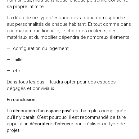
UPGRADING SPACES
sa propre intimité.
BY DESIGNING THE INTERIOR
La déco de ce type d’espace devra donc correspondre
OF TOMORROW
aux personnalités de chaque habitant. Et tout comme dans
une maison traditionnelle, le choix des couleurs, des
matériaux et du mobilier dépendra de nombreux éléments :
ARCHITECTE D’INTÉRIEUR – TOUT
configuration du logement,
SAVOIR
taille,
RÉALISATIONS
etc.
Dans tous les cas, il faudra opter pour des espaces
SERVICES
dégagés et conviviaux.
FONCTIONNEMENT
En conclusion
La
décoration d’un espace privé
est bien plus compliquée
À PROPOS
qu’il n’y paraît. C’est pourquoi il est recommandé de faire
appel à un
décorateur d’intérieur
pour réaliser ce type de
CONTACT
projet.