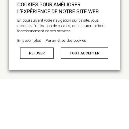
COOKIES POUR AMÉLIORER
L’EXPÉRIENCE DE NOTRE SITE WEB.
CONTACTEZ-NOUS
En poursuivant votre navigation sur ce site, vous
acceptez l'utilisation de cookies, qui assurent le bon
+32 494 31 64 03
fonctionnement de nos services.
hi@homainteriors.com
En savoir plus
Paramètres des cookies
16, avenue Brugmann
1060 Bruxelles
REFUSER
TOUT ACCEPTER
ARCHITECTE D’INTÉRIEUR – TOUT SAVOIR
RÉALISATIONS
SERVICES
FONCTIONNEMENT