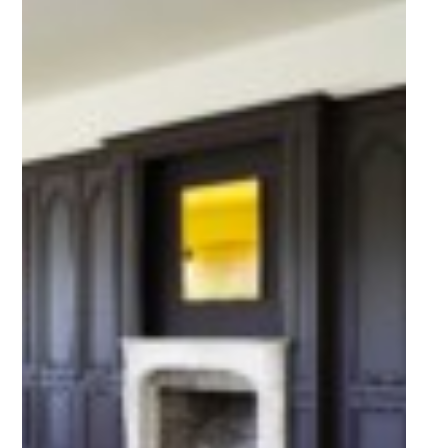
UPGRADING SPACES
BY DESIGNING THE INTERIOR
OF TOMORROW
ARCHITECTE D’INTÉRIEUR – TOUT
SAVOIR
RÉALISATIONS
SERVICES